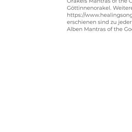
Orakels Mantras of the 
Göttinnenorakel. Weitere
https://www.healingsong
erschienen sind zu jeder
Alben Mantras of the Go