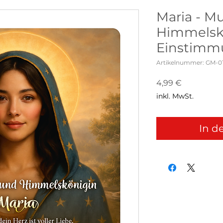
Maria - M
Himmelskö
Einstimm
Artikelnummer: GM-0
Preis
4,99 €
inkl. MwSt.
In d