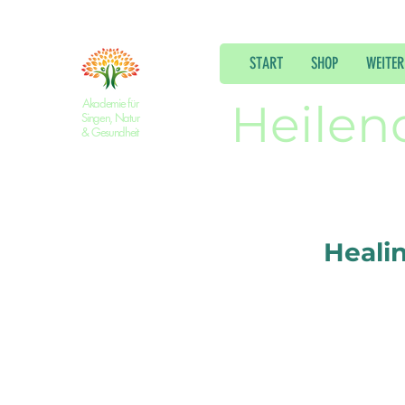
START
SHOP
WEITER
Akademie für
Heilen
Singen, Natur
& Gesundheit
Heali