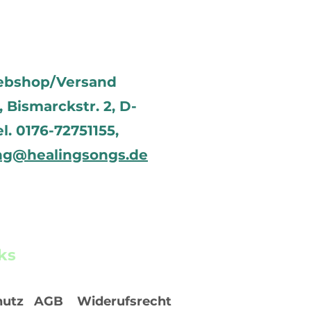
ebshop/Versand
Bismarckstr. 2, D-
el. 0176-72751155,
ng@healingsongs.de
ks
hutz
AGB
Widerufsrecht