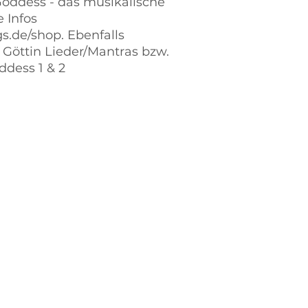
Goddess - das musikalische
 Infos
s.de/shop. Ebenfalls
 Göttin Lieder/Mantras bzw.
ddess 1 & 2