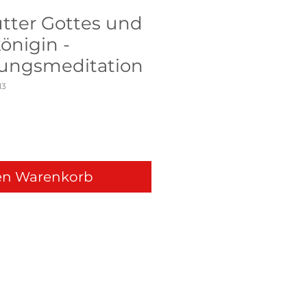
utter Gottes und
nigin -
ungsmeditation
13
en Warenkorb