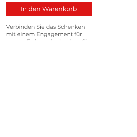
In den Warenkorb
Verbinden Sie das Schenken
mit einem Engagement für
unsere Erde und schenken Sie
Freunden unsere
Pachamama-Lieder für Mutter
Erde-CD. 2 Stück. Dafür gibts
einen Sonderpreis (32 Euro
statt 36 Euro).
Akademie für Singen, Natur & Gesundheit
Über uns
Links
Newsletter
Presse