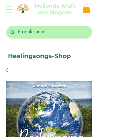
Heilende Kraft
des Singens
Healingsongs-Shop