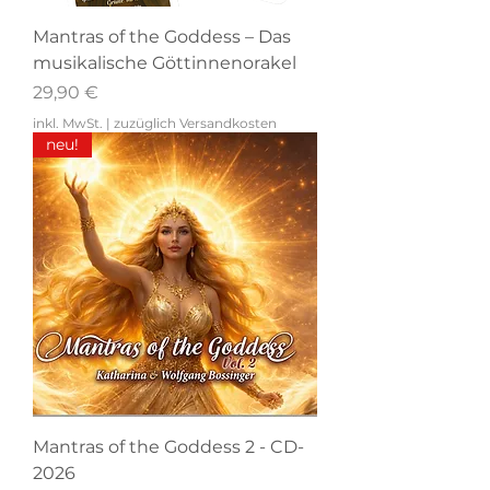
Mantras of the Goddess – Das
musikalische Göttinnenorakel
Preis
29,90 €
inkl. MwSt.
|
zuzüglich Versandkosten
neu!
Mantras of the Goddess 2 - CD-
2026