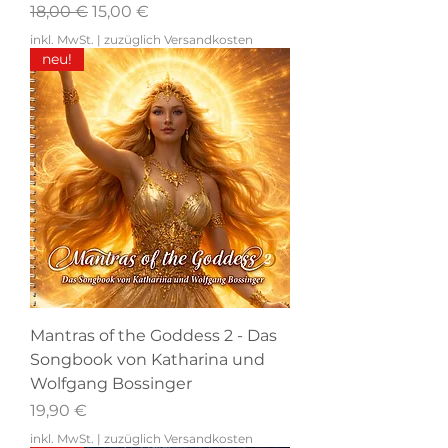
Standardpreis
Sale-Preis
18,00 €
15,00 €
inkl. MwSt.
|
zuzüglich Versandkosten
neu!
Mantras of the Goddess 2 - Das
Songbook von Katharina und
Wolfgang Bossinger
Preis
19,90 €
inkl. MwSt.
|
zuzüglich Versandkosten