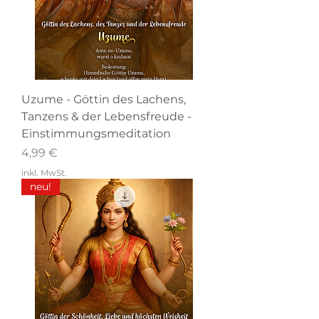
Uzume - Göttin des Lachens,
Tanzens & der Lebensfreude -
Einstimmungsmeditation
Preis
4,99 €
inkl. MwSt.
neu!