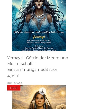
Yemaya - Göttin der Meere und
Mutterschaft -
Einstimmungsmeditation
Preis
4,99 €
inkl. MwSt.
neu!