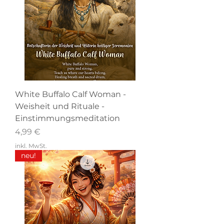
White Buffalo Calf Woman -
Weisheit und Rituale -
Einstimmungsmeditation
Preis
4,99 €
inkl. MwSt.
neu!