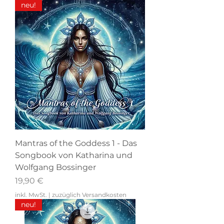
neu!
Mantras of the Goddess 1 - Das
Songbook von Katharina und
Wolfgang Bossinger
Preis
19,90 €
inkl. MwSt.
|
zuzüglich Versandkosten
neu!