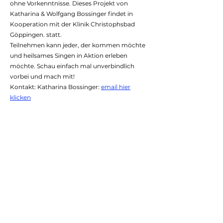
ohne Vorkenntnisse. Dieses Projekt von
Katharina & Wolfgang Bossinger findet in
Kooperation mit der Klinik Christophsbad
Göppingen. statt.
Teilnehmen kann jeder, der kommen möchte
und heilsames Singen in Aktion erleben
möchte. Schau einfach mal unverbindlich
vorbei und mach mit!
Kontakt: Katharina Bossinger:
email hier
klicken
Flyer Download
Flyer Chor
Termine für Chorproben/Treffen
2025:
13.11.2025
/
27.11.2025 04.12.2025
/
18.12.2025
2026:
08.01.2026
/
05.02.2026
/
26.02.2026
/
12.03.2026
/
09.04.2026
/