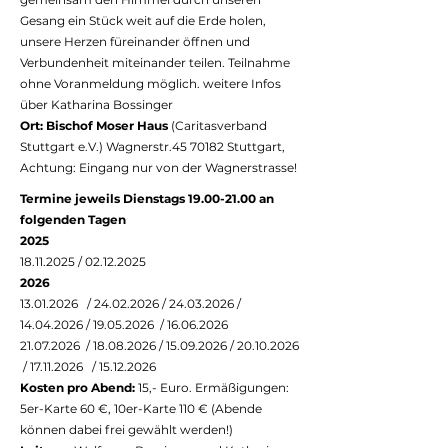
Gesang ein Stück weit auf die Erde holen,
unsere Herzen füreinander öffnen und
Verbundenheit miteinander teilen. Teilnahme
ohne Voranmeldung möglich. weitere Infos
über Katharina Bossinger
Ort: Bischof Moser Haus
(Caritasverband
Stuttgart e.V.) Wagnerstr.45 70182 Stuttgart,
Achtung: Eingang nur von der Wagnerstrasse!
Termine jeweils Dienstags
19.00-21.00
an
folgenden Tagen
2025
18.11.2025
/
02.12.2025
2026
13.01.2026
/
24.02.2026
/
24.03.2026
/
14.04.2026
/
19.05.2026
/
16.06.2026
21.07.2026
/
18.08.2026
/
15.09.2026
/
20.10.2026
/
17.11.2026
/
15.12.2026
Kosten pro Abend:
15,- Eu
ro. Ermäßigungen:
5er-Karte 60 €, 10er-Karte 110 € (Abende
können dabei frei gewählt werden!)