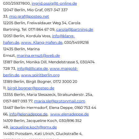
030/25937800,
ingrid.ossig@t-online.de
12047 Berlin, Mio Graf,
0157-347 337
33
,
mio.graf@posteo.net
12205 Berlin, Freiwaldauer Weg 34, Carola
Bartning, Tel.
0171 864 67 09
,
carola@bartning.de
12051 Berlin, Kordula Voss,
info@klang-
hafen.de
,
www. Klang-Hafen.de
, 030/54591218
12435 Berlin, Marina
Ernszt,
marina.ernszt@web.de
13187 Berlin, Monika Dill, Mendelstrasse 5, 030/474
728 73,
info@dillicate.de
,
www.maigold-
berlin.de
,
www.spiritberlin.org
13189 Berlin, Birgit Bogner,
0172 3000 20
11
,
birgit.bogner@posteo.de
13355 Berlin, Maria Slesazeck, Stralsunderstr. 25a,
0157-887 093 77
,
maria.sle@protonmail.com
13467 Berlin-Hermsdorf, Elena Deppe,
0160 753 44
66
,
info@elenadeppe.de
,
www.elenadeppe.de
14109 Berlin, Jacqueline Koch, 030/896 352
48,
jacqueline.koch@gmx.de
14480 Potsdam, Kati Ulrich, Gluckstraße 4,