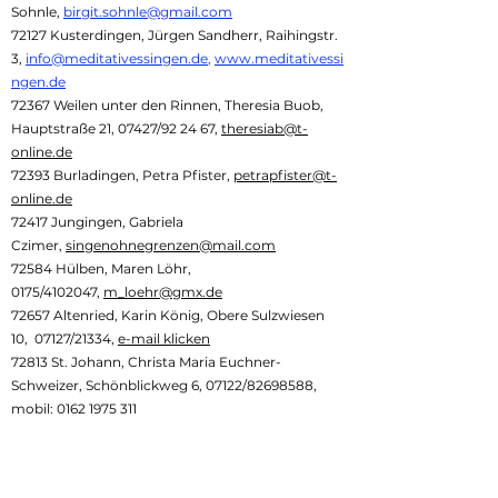
Sohnle,
birgit.sohnle@gmail.com
72127 Kusterdingen, Jürgen Sandherr, Raihingstr.
3,
info@meditativessingen.de
,
www.meditativessi
ngen.de
72367 Weilen unter den Rinnen, Theresia Buob,
Hauptstraße 21, 07427/92 24 67,
theresiab@t-
online.de
72393 Burladingen, Petra Pfister,
petrapfister@t-
online.de
72417 Jungingen, Gabriela
Czimer,
singenohnegrenzen@mail.com
72584 Hülben, Maren Löhr,
0175/4102047,
m_loehr@gmx.de
72657 Altenried, Karin König, Obere Sulzwiesen
10, 07127/21334,
e-mail klicken
72813 St. Johann, Christa Maria Euchner-
Schweizer, Schönblickweg 6, 07122/82698588,
mobil:
0162 1975 311
whatsapp
christa.euchner@gmx.de
,
www.elfenklaenge.de
72827 Wannweil, Birgit