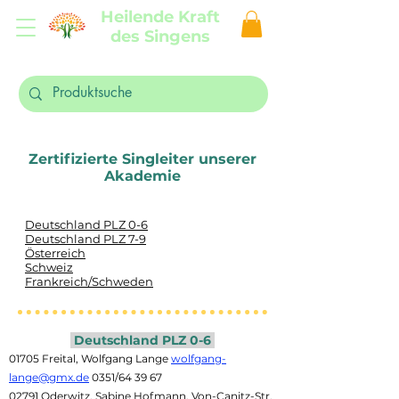
Heilende Kraft
des Singens
Zertifizierte Singleiter unserer
Akademie
Deutschland PLZ 0-6
Deutschland PLZ 7-9
Österreich
Schweiz
Frankreich/Schweden
Deutschland PLZ 0-6
01705 Freital, Wolfgang Lange
wolfgang-
lange@gmx.de
0351/64 39 67
02791 Oderwitz, Sabine Hofmann, Von-Canitz-Str.