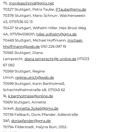
75,
monikaschmid@gmx.net
70327 Stuttgart, Petra Taube,
PTaube@gmx.de
70378 Stuttgart, Mario Schnurr, Walchenseestr.
43, 0711/536 02 13
70437 Stuttgart, Wilhelm Hiller, Max-Brod-Weg
4A, 0711/94558001,
hiller.wilhelm@gmx.de
70469 Stuttgart, Michael Hoffmann,
michael-
hhoffmann@web.de
0151 226 097 19
70565 Stuttgart, Diana
Lamprecht,
diana.lamprecht@t-online.de
0711/23
67 082
70569 Stuttgart, Regine
Ulrich,
regine.ulrich@web.de
70599 Stuttgart, Karin Bartholmeß,
Schachtelhalmstraße 48, 0711/45 62
16,
k.bartholmess@online.de
70619 Stuttgart, Annette
Jickeli,
Annette.Jickeli@gmx.de
70736 Fellbach, Doris Pfander, Adlerstraße
39/1,
dorispfander@gmx.de
70794 Filderstadt, Halyna Burt,
0152-