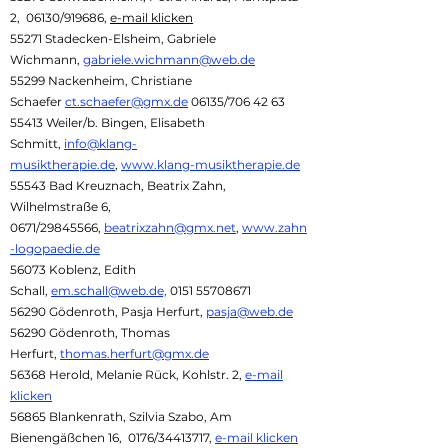
2, 06130/919686,
e-mail klicken
55271 Stadecken-Elsheim, Gabriele
Wichmann,
gabriele.wichmann@web.de
55299 Nackenheim, Christiane
Schaefer
ct.schaefer@gmx.de
06135/706 42 63
55413 Weiler/b. Bingen, Elisabeth
Schmitt,
info@klang-
musiktherapie.de
,
www.klang-musiktherapie.de
55543 Bad Kreuznach, Beatrix Zahn,
Wilhelmstraße 6,
0671/29845566,
beatrixzahn@gmx.net
,
www.zahn
-logopaedie.de
56073 Koblenz, Edith
Schall,
em.schall@web.de,
0151 55708671
56290 Gödenroth, Pasja Herfurt,
pasja@web.de
56290 Gödenroth, Thomas
Herfurt,
thomas.herfurt@gmx.de
56368 Herold, Melanie Rück, Kohlstr. 2,
e-mail
klicken
56865 Blankenrath, Szilvia Szabo, Am
Bienengäßchen 16, 0176/34413717,
e-mail klicken