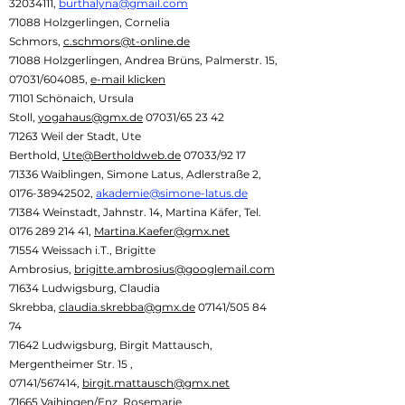
32034111
,
burthalyna@gmail.com
71088 Holzgerlingen, Cornelia
Schmors,
c.schmors@t-online.de
71088 Holzgerlingen, Andrea Brüns, Palmerstr. 15,
07031/604085,
e-mail klicken
71101 Schönaich, Ursula
Stoll,
yogahaus@gmx.de
07031/65 23 42
71263 Weil der Stadt, Ute
Berthold,
Ute@Bertholdweb.de
07033/92 17
71336 Waiblingen, Simone Latus, Adlerstraße 2,
0176-38942502
,
akademie@simone-latus.de
71384 Weinstadt, Jahnstr. 14, Martina Käfer, Tel.
0176 289 214 41
,
Martina.Kaefer@gmx.net
71554 Weissach i.T., Brigitte
Ambrosius,
brigitte.ambrosius@googlemail.com
71634 Ludwigsburg, Claudia
Skrebba,
claudia.skrebba@gmx.de
07141/505 84
74
71642 Ludwigsburg, Birgit Mattausch,
Mergentheimer Str. 15 ,
07141/567414,
birgit.mattausch@gmx.net
71665 Vaihingen/Enz, Rosemarie