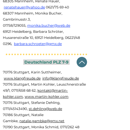
68305 Mannheim, Renate Hauer,
renatehauer@yahoo.de
0621/75 69 40
68307 Mannheim, Monika Bucher,
Gambrinusstr.3,
01758/129055,
monika.bucher@web.de
69121 Heidelberg, Barbara Schröter,
Husarenstraße 10, 69121 Heidelberg, 06221/48
0296,
barbara.schroeter@gmx.de
Deutschland PLZ 7-9
70176 Stuttgart, Karin Suttheimer,
www.klangfreude.de
info@klangfreude.de
70176 Stuttgart, Martin Kohler, Leuschnerstraße
49/1, 0711/658 68 62,
kontakt@martin-
kohler.com
,
www.martin-kohler.com
70176 Stuttgart, Stefanie Dehling,
0711/45143490,
st.dehling@web.de
70186 Stuttgart, Natalie
Gambke,
natalie.gambke@gmx.net
70190 Stuttgart, Monika Schmid, 0711/262 48