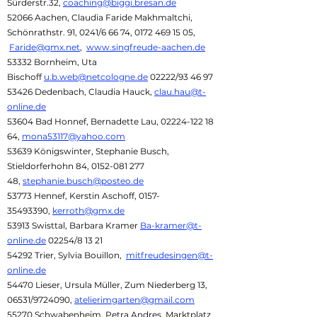
Sürderstr.32,
coaching@biggi.bresan.de
52066 Aachen, Claudia Faride Makhmaltchi,
Schönrathstr. 91, 0241/6 66 74,
0172 469 15 05
,
Faride@gmx.net
,
www.singfreude-aachen.de
53332 Bornheim, Uta
Bischoff
u.b.web@netcologne.de
02222/93 46 97
53426 Dedenbach, Claudia Hauck,
clau.hau@t-
online.de
53604 Bad Honnef, Bernadette Lau,
02224-122 18
64
,
mona53117@yahoo.com
53639 Königswinter, Stephanie Busch,
Stieldorferhohn 84,
0152-081 277
48
,
stephanie.busch@posteo.de
53773 Hennef, Kerstin Aschoff,
0157-
35493390
,
kerroth@gmx.de
53913 Swisttal, Barbara Kramer
Ba-kramer@t-
online.de
02254/8 13 21
54292 Trier, Sylvia Bouillon,
mitfreudesingen@t-
online.de
54470 Lieser, Ursula Müller, Zum Niederberg 13,
06531/9724090,
atelierimgarten@gmail.com
55270 Schwabenheim, Petra Andres, Marktplatz