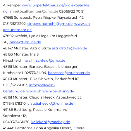
Allkemper
www.unperfekthaus.de/projekte/ankla
ng
annette.allkemper@gmx.de
02066/22 70 91
47665 Sonsbeck, Petra Rippke, Raysebruch 42,
0151/21212202,
singenundmehr@gmx.de
,
www.sin
genundmehr.de
47802 Krefeld, Lydie Hege, Im Heggelsfeld
36,
lhege@t-online.de
48147 Münster, Astrid Stute
astridstute@web.de
48153 Münster, Ina S.
Hirschfeld,
ina.s.hirschfeld@gmx.de
48161 Münster, Barbara Besser, Nienberger
Kirchplatz 1, 02533/24 04,
babesser@muenster.de
48161 Münster, Elke Ohlwein, Borkenfeld 101,
0251/32351383,
info@ohlwein-
beratung.de
,
www.ohlwein-beratung.de
48161 Münster, Claudia Heeck, Asbeckweg 55,
0178-8178310
,
claudiaheeck@t-online.de
49186 Bad Iburg, Pascale Kohlmann,
Sophienstr.12,
05403/3461078,
kallekohl@macbay.de
49448 Lemförde, Ilona Angelika Olbert, Obere