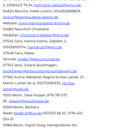
3, 035842/2 76 34,
hofmann-sabine@gmx.net
04824 Beucha, Heike Lorenz, 034292/869829,
lorenz@klangzauberei-leipzig.de
Website:
www.klangzauberei-leipzig.de
04683 Naunhof, Christiane
Madjdian,
christine.madjdian@gmx.de
07545 Gera, Hanna Kiethe, Zabelstr.2,
0151/58105714,
hannaruth@gmx.de
07548 Gera, Me
ike
Jänckel,
meike.j@gera.encotel.de
07743 Jena, Juliane Bookhagen,
bookhagen@entwicklungsraumbewegt.de
07955 Auma-Weidatal, Regina Scriba-Lattek, Dr.
Martin Luther Str.6, 0151/70081335,
rscriba-
lattek@web.de
10551 Berlin, Gesa Hoppe,
0176 781 575
93
,
gesang@gesahoppe.de
10589 Berlin, Barbara
Bader
bader.b@live.de
030/325 66 50,
0176 402
054 15
10969 Berlin, Ingrid Ossig, Markgrafenstr.84,