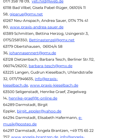
0171 358 78 09
,
yeti.hild@web.de
61118 Bad Vilbel, Gisela Pabel-Rüger, 06101/4 11
58,
giparue@gmx.net
61267 Neu-Anspach, Andrea Sauer,
0174 774 41
80
,
www.praxis-andrea-sauer.de
61389 Schmitten, Bettina Herzog, Usingerstr.3,
0175/2581350,
Bettinastenzel@gmx.net
63179 Obertshausen, 06104/4 58
36,
johannasennert@gmx.de
63128 Dietzenbach, Barbara Tesch, Berliner Str.112,
06074/26202,
barbara-tesch@gmx.de
63225 Langen, Gudrun Kieselbach, Uhlandstraße
32, 0171/7946635,
info@praxis-
kieselbach.de
,
www.praxis-kieselbach.de
63500 Seligenstadt, Henrike Graef, Ziegelweg
14,
henrike-graef@t-online.de
64289 Darmstadt, Birgit
Eppler,
birgit_eppler@yahoo.de
64294 Darmstadt, Elisabeth Hafermann,
e-
musik@posteo.de
64297 Darmstadt, Angela Brantzen,
+49 175 65 22
757
,
www.angela-brantzen.de
,
info@angela-