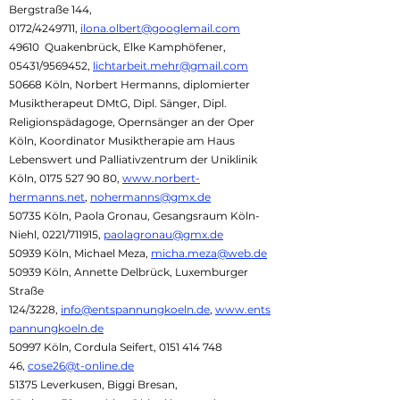
Bergstraße 144,
0172/4249711,
ilona.olbert@googlemail.com
49610 Quakenbrück, Elke Kamphöfener,
05431/9569452,
lichtarbeit.mehr@gmail.com
50668 Köln, Norbert Hermanns, diplomierter
Musiktherapeut DMtG, Dipl. Sänger, Dipl.
Religionspädagoge, Opernsänger an der Oper
Köln, Koordinator Musiktherapie am Haus
Lebenswert und Palliativzentrum der Uniklinik
Köln,
0175 527 90 80
,
www.norbert-
hermanns.net
,
nohermanns@gmx.de
50735 Köln, Paola Gronau, Gesangsraum Köln-
Niehl, 0221/711915,
paolagronau@gmx.de
50939 Köln, Michael Meza,
micha.meza@web.de
50939 Köln, Annette Delbrück, Luxemburger
Straße
124/3228,
info@entspannungkoeln.de
,
www.ents
pannungkoeln.de
50997 Köln, Cordula Seifert,
0151 414 748
46
,
cose26@t-online.de
51375 Leverkusen, Biggi Bresan,