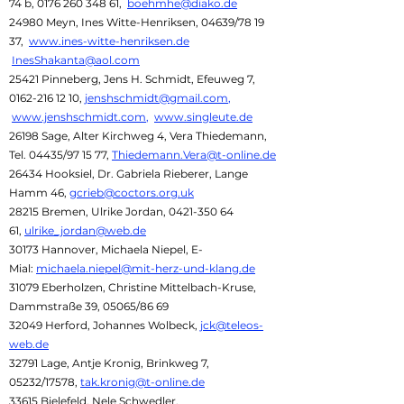
74 b,
0176 260 348 61
,
boehmhe@diako.de
24980 Meyn, Ines Witte-Henriksen, 04639/78 19
37,
www.ines-witte-henriksen.de
InesShakanta@aol.com
25421 Pinneberg, Jens H. Schmidt, Efeuweg 7,
0162-216 12 10
,
jenshschmidt@gmail.com
,
www.jenshschmidt.com
,
www.singleute.de
26198 Sage, Alter Kirchweg 4, Vera Thiedemann,
Tel. 04435/97 15 77,
Thiedemann.Vera@t-online.de
26434 Hooksiel, Dr. Gabriela Rieberer, Lange
Hamm 46,
gcrieb@coctors.org.uk
28215 Bremen, Ulrike Jordan,
0421-350 64
61
,
ulrike_jordan@web.de
30173 Hannover, Michaela Niepel, E-
Mial:
michaela.niepel@mit-herz-und-klang.de
31079 Eberholzen, Christine Mittelbach-Kruse,
Dammstraße 39, 05065/86 69
32049 Herford, Johannes Wolbeck,
jck@teleos-
web.de
32791 Lage, Antje Kronig, Brinkweg 7,
05232/17578,
tak.kronig@t-online.de
33615 Bielefeld, Nele Schwedler,