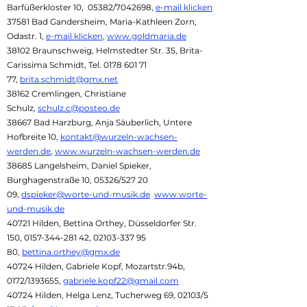
Barfüßerkloster 10, 05382/7042698,
e-mail klicken
37581 Bad Gandersheim, Maria-Kathleen Zorn,
Odastr. 1,
e-mail klicken
,
www.goldmaria.de
38102 Braunschweig, Helmstedter Str. 35, Brita-
Carissima Schmidt, Tel.
0178 601 71
77
,
brita.schmidt@gmx.net
38162 Cremlingen, Christiane
Schulz,
schulz.c@posteo.de
38667 Bad Harzburg, Anja Säuberlich, Untere
Hofbreite 10,
kontakt@wurzeln-wachsen-
werden.de
,
www.wurzeln-wachsen-werden.de
38685 Langelsheim, Daniel Spieker,
Burghagenstraße 10, 05326/527 20
09,
dspieker@worte-und-musik.de
www.worte-
und-musik.de
40721 Hilden, Bettina Orthey, Düsseldorfer Str.
150,
0157-344-281 42
,
02103-337 95
80
,
bettina.orthey@gmx.de
40724 Hilden, Gabriele Kopf, Mozartstr.94b,
0172/1393655,
gabriele.kopf22@gmail.com
40724 Hilden, Helga Lenz, Tucherweg 69, 02103/5