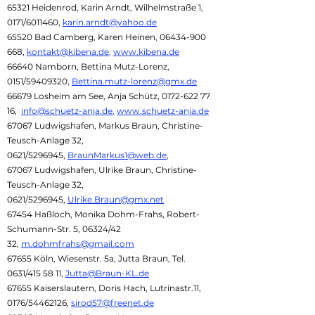
65321 Heidenrod, Karin Arndt, Wilhelmstraße 1,
0171/6011460,
karin.arndt@yahoo.de
65520 Bad Camberg, Karen Heinen,
06434-900
668
,
kontakt@kibena.de
,
www.kibena.de
66640 Namborn, Bettina Mutz-Lorenz,
0151/59409320,
Bettina.mutz-lorenz@gmx.de
66679 Losheim am See, Anja Schütz,
0172-622 77
16
,
info@schuetz-anja.de
,
www.schuetz-anja.de
67067 Ludwigshafen, Markus Braun, Christine-
Teusch-Anlage 32,
0621/5296945,
BraunMarkus1@web.de
,
67067 Ludwigshafen, Ulrike Braun, Christine-
Teusch-Anlage 32,
0621/5296945,
Ulrike.Braun@gmx.net
67454 Haßloch, Monika Dohm-Frahs, Robert-
Schumann-Str. 5, 06324/42
32,
m.dohmfrahs@gmail.com
67655 Köln, Wiesenstr. 5a, Jutta Braun, Tel.
0631/415 58 11,
Jutta@Braun-KL.de
67655 Kaiserslautern, Doris Hach, Lutrinastr.11,
0176/54462126,
sirod57@freenet.de