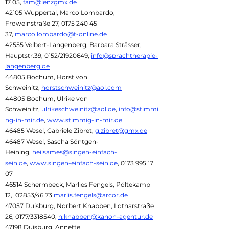
17 05,
fam@lenzgmx.de
42105 Wuppertal, Marco Lombardo,
Froweinstraße 27,
0175 240 45
37
,
marco.lombardo@t-online.de
42555 Velbert-Langenberg, Barbara Strässer,
Hauptstr.39, 0152/21920649,
info@sprachtherapie-
langenberg.de
44805 Bochum, Horst von
Schweinitz,
horstschweinitz@aol.com
44805 Bochum, Ulrike von
Schweinitz,
ulrikeschweinitz@aol.de
,
info@stimmi
ng-in-mir.de
,
www.stimmig-in-mir.de
46485 Wesel, Gabriele Zibret,
g.zibret@gmx.de
46487 Wesel, Sascha Söntgen-
Heining,
heilsames@singen-einfach-
sein.de
,
www.singen-einfach-sein.de
,
0173 995 17
07
46514 Schermbeck, Marlies Fengels, Pöltekamp
12, 02853/46 73
marlis.fengels@arcor.de
47057 Duisburg, Norbert Knabben, Lotharstraße
26, 0177/3318540,
n.knabben@kanon-agentur.de
47198 Duisburg, Annette