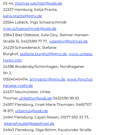
02 44
,
thomas.juechter@web.de
22337 Hamburg, Katja Prante,
katja.prante@gmx.de
23564 Lübeck, Ingo Schaarschmidt
Ingo.schaarschmidt@web.de
23843 Bad Oldesloe, Julia Gloy, Reimer-Hansen-
Straße 15, 04531/89 77 77,
juliagloy@hotmail.de
24229 Schwedeneck, Stefanie
Burghof,
stefanie.burghof@gmx.de
,
www.unbesc
hwert.info
24398 Brodersby/Schönhagen, Nordhagener
Str.2,
0151/40404114,
armgard.r@gmx.de
,
www.Psychot
herapie-roehl.de
24537 Neumünster, Ulrike
Thomas
ulriketho@web.de
04321/90 99 93
24937 Flensburg, Ursel-Marie Thomsen, 0461/707
18 871,
urbanius@web.de
24941 Flensburg, Cayen Nissen,
01577 930 33 73
,
lebensfreude@kabelmail.de
24943 Flensburg, Olga Böhm, Kauslunder Straße