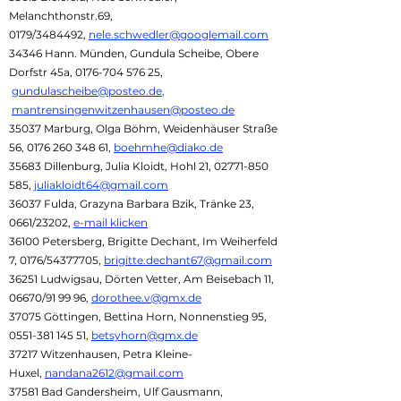
Melanchthonstr.69,
0179/3484492,
nele.schwedler@googlemail.com
34346 Hann. Münden, Gundula Scheibe, Obere
Dorfstr 45a,
0176-704 576 25
,
gundulascheibe@posteo.de
,
mantrensingenwitzenhausen@posteo.de
35037 Marburg, Olga Böhm, Weidenhäuser Straße
56,
0176 260 348 61
,
boehmhe@diako.de
35683 Dillenburg, Julia Kloidt, Hohl 21,
02771-850
585
,
juliakloidt64@gmail.com
36037 Fulda, Grazyna Barbara Bzik, Tränke 23,
0661/23202,
e-mail klicken
36100 Petersberg, Brigitte Dechant, Im Weiherfeld
7, 0176/54377705,
brigitte.dechant67@gmail.com
36251 Ludwigsau, Dörten Vetter, Am Beisebach 11,
06670/91 99 96,
dorothee.v@gmx.de
37075 Göttingen, Bettina Horn, Nonnenstieg 95,
0551-381 145 51
,
betsyhorn@gmx.de
37217 Witzenhausen, Petra Kleine-
Huxel,
nandana2612@gmail.com
37581 Bad Gandersheim, Ulf Gausmann,