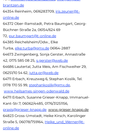
brantzen.de
64354 Reinheim,
0616283709
,
iris.zeuner@t-
online.de
64372 Ober-Ramstadt, Petra Baumgart, Georg-
Büchner-Straße 2a, 06154/624 69
72,
pur.baumgart@t-online.de
64385 Reichelsheim/Odw., Elke
Turba,
elke.turba@gmx.de
06164-2887
64673 Zwingenberg, Sonja Gerster, Annastraße
42,
0175 585 08 25
,
s.gerster@web.de
64686 Lautertal, Jutta Weis, Am Fischweiher 29,
06251/10 54 62,
jutta.pr@web.de
64711 Erbach, Kreuzweg 6, Stephan Koslik, Tel.
0178 170 55 99
,
stephankoslik@gmx.de
,
www.heilsames-singen-odenwald.de
64711 Erbach, Susanne Grieser-Knapp, Immanuel-
Kant-Str.7, 06062/4485, 0176/31251156,
praxis@grieser-knapp.de
www.grieser-knapp.de
64823 Gross-Umstadt, Heike Kirsch, Karolinger
Straße 5, 06078/759164,
Heike_und_Werner@t-
online.de