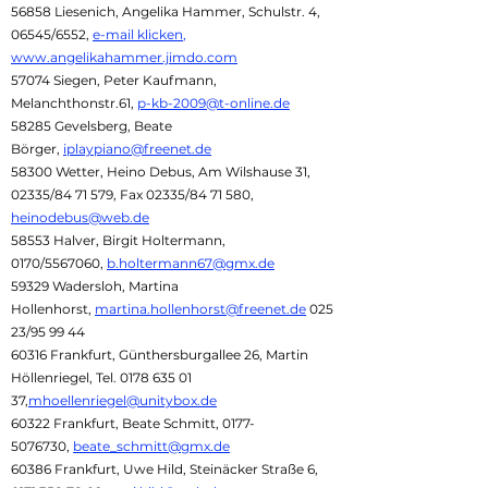
56858 Liesenich, Angelika Hammer, Schulstr. 4,
06545/6552,
e-mail klicken
,
www.angelikahammer.jimdo.com
57074 Siegen, Peter Kaufmann,
Melanchthonstr.61,
p-kb-2009@t-online.de
58285 Gevelsberg, Beate
Börger,
iplaypiano@freenet.de
58300 Wetter, Heino Debus, Am Wilshause 31,
02335/84 71 579, Fax 02335/84 71 580,
heinodebus@web.de
58553 Halver, Birgit Holtermann,
0170/5567060,
b.holtermann67@gmx.de
59329 Wadersloh, Martina
Hollenhorst,
martina.hollenhorst@freenet.de
025
23/95 99 44
60316 Frankfurt, Günthersburgallee 26, Martin
Höllenriegel, Tel.
0178 635 01
37
,
mhoellenriegel@unitybox.de
60322 Frankfurt, Beate Schmitt,
0177-
5076730
,
beate_schmitt@gmx.de
60386 Frankfurt, Uwe Hild, Steinäcker Straße 6,