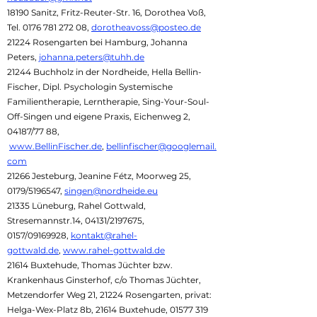
18190 Sanitz, Fritz-Reuter-Str. 16, Dorothea Voß,
Tel.
0176 781 272 08
,
dorotheavoss@posteo.de
21224 Rosengarten bei Hamburg, Johanna
Peters,
johanna.peters@tuhh.de
21244 Buchholz in der Nordheide, Hella Bellin-
Fischer, Dipl. Psychologin Systemische
Familientherapie, Lerntherapie, Sing-Your-Soul-
Off-Singen und eigene Praxis, Eichenweg 2,
04187/77 88,
www.BellinFischer.de
,
bellinfischer@googlemail.
com
21266 Jesteburg, Jeanine Fétz, Moorweg 25,
0179/5196547,
singen@nordheide.eu
21335 Lüneburg, Rahel Gottwald,
Stresemannstr.14, 04131/2197675,
0157/09169928,
kontakt@rahel-
gottwald.de
,
www.rahel-gottwald.de
21614 Buxtehude, Thomas Jüchter bzw.
Krankenhaus Ginsterhof, c/o Thomas Jüchter,
Metzendorfer Weg 21, 21224 Rosengarten, privat:
Helga-Wex-Platz 8b, 21614 Buxtehude,
01577 319