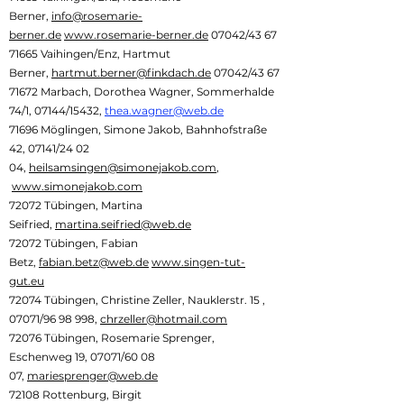
Berner,
info@rosemarie-
berner.de
www.rosemarie-berner.de
07042/43 67
71665 Vaihingen/Enz, Hartmut
Berner,
hartmut.berner@finkdach.de
07042/43 67
71672 Marbach, Dorothea Wagner, Sommerhalde
74/1, 07144/15432,
thea.wagner@web.de
71696 Möglingen, Simone Jakob, Bahnhofstraße
42, 07141/24 02
04,
heilsamsingen@simonejakob.com
,
www.simonejakob.com
72072 Tübingen, Martina
Seifried,
martina.seifried@web.de
72072 Tübingen, Fabian
Betz,
fabian.betz@web.de
www.singen-tut-
gut.eu
72074 Tübingen, Christine Zeller, Nauklerstr. 15 ,
07071/96 98 998,
chrzeller@hotmail.com
72076 Tübingen, Rosemarie Sprenger,
Eschenweg 19, 07071/60 08
07,
mariesprenger@web.de
72108 Rottenburg, Birgit