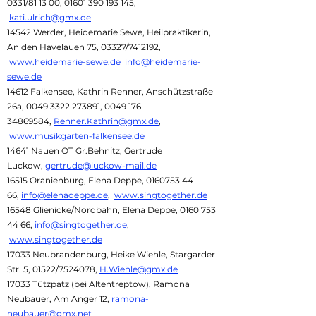
0331/81 13 00,
01601 390 193 145
,
kati.ulrich@gmx.de
14542 Werder, Heidemarie Sewe, Heilpraktikerin,
An den Havelauen 75, 03327/7412192,
www.heidemarie-sewe.de
info@heidemarie-
sewe.de
14612 Falkensee, Kathrin Renner, Anschützstraße
26a,
0049 3322 273891
,
0049 176
34869584
,
Renner.Kathrin@gmx.de
,
www.musikgarten-falkensee.de
14641 Nauen OT Gr.Behnitz, Gertrude
Luckow,
gertrude@luckow-mail.de
16515 Oranienburg, Elena Deppe,
0160753 44
66
,
info@elenadeppe.de
,
www.singtogether.de
16548 Glienicke/Nordbahn, Elena Deppe,
0160 753
44 66
,
info@singtogether.de
,
www.singtogether.de
17033 Neubrandenburg, Heike Wiehle, Stargarder
Str. 5, 01522/7524078,
H.Wiehle@gmx.de
17033 Tützpatz (bei Altentreptow), Ramona
Neubauer, Am Anger 12,
ramona-
neubauer@gmx.net