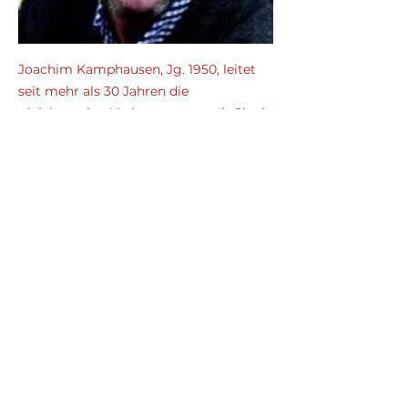
Joachim Kamphausen, Jg. 1950, leitet
seit mehr als 30 Jahren die
gleichnamige Verlagsgruppe mit Sitz in
Bielefeld. Seine Verlage haben
inzwischen ca. 1.500 Werke von mehr
als 600 AutorInnen (darunter Werke
von Eckhart Tolle, Neale Donald Walsch,
Dalai Lama, Louise Hay) zum
Themenkomplex Körper / Geist / Seele
veröffentlicht. Inzwischen bietet er
AutorInnen eine themenfokussierte
Internetplattform zur
Selbstveröffentlichung (tao.de). Die
Veröffentlichungen und sonstigen
Aktivitäten der Verlagsgruppe dienen
der Idee der Selbstermächtigung.