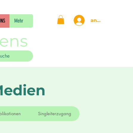
anmelden
UNS
Mehr
gens
Medien
blikationen
Singleiterzugang