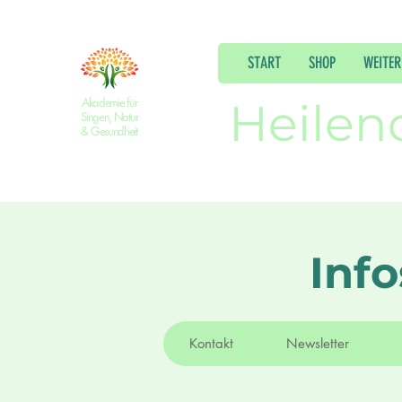
START
SHOP
WEITER
Akademie für
Heilen
Singen, Natur
& Gesundheit
Inf
Kontakt
Newsletter