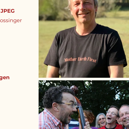
 JPEG
Bossinger
ngen