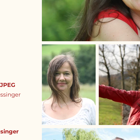
 JPEG
ossinger
singer