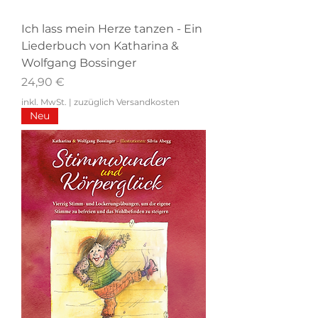
Ich lass mein Herze tanzen - Ein
Liederbuch von Katharina &
Wolfgang Bossinger
Preis
24,90 €
inkl. MwSt.
|
zuzüglich Versandkosten
Neu