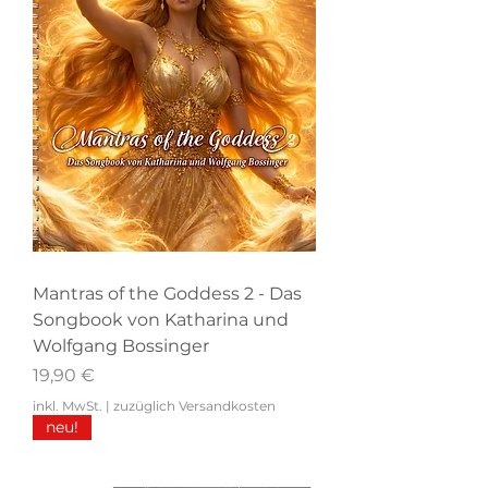
Mantras of the Goddess 2 - Das
Songbook von Katharina und
Wolfgang Bossinger
Preis
19,90 €
inkl. MwSt.
|
zuzüglich Versandkosten
neu!