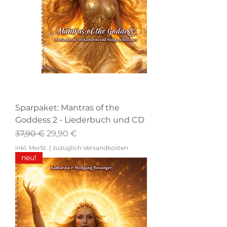
Sparpaket: Mantras of the
Goddess 2 - Liederbuch und CD
Standardpreis
Sale-Preis
37,90 €
29,90 €
inkl. MwSt.
|
zuzüglich Versandkosten
neu!