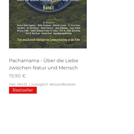
Pachamama - Über die Liebe
zwischen Natur und Mensch
Preis
19,90 €
inkl. MwSt.
|
zuzüglich Versandkosten
Bestseller