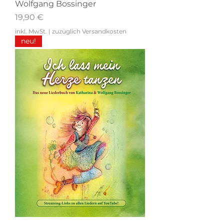
Wolfgang Bossinger
Preis
19,90 €
inkl. MwSt.
|
zuzüglich Versandkosten
neu!