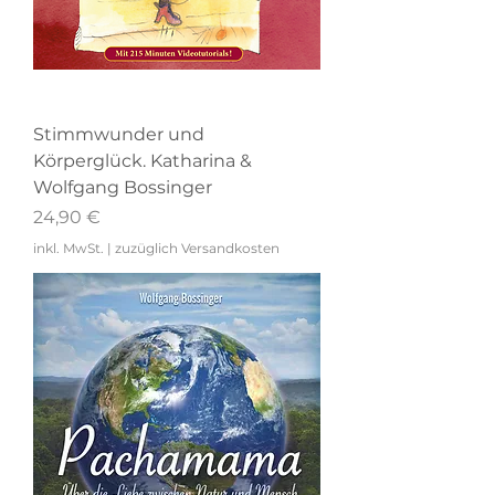
Stimmwunder und
Körperglück. Katharina &
Wolfgang Bossinger
Preis
24,90 €
inkl. MwSt.
|
zuzüglich Versandkosten