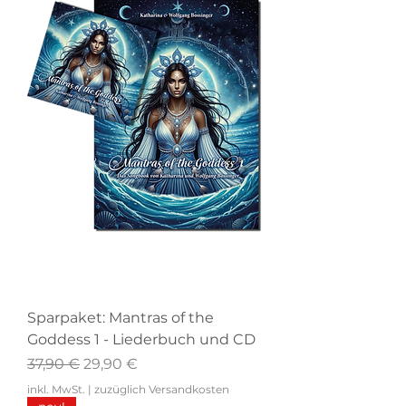
Sparpaket: Mantras of the
Goddess 1 - Liederbuch und CD
Standardpreis
Sale-Preis
37,90 €
29,90 €
inkl. MwSt.
|
zuzüglich Versandkosten