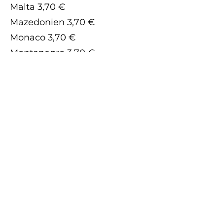
Malta 3,70 €
Mazedonien 3,70 €
Monaco 3,70 €
Montenegro 3,70 €
Montserrat 3,70 €
Norwegen 3,70 €
Polen 3,70 €
Portugal 3,70 €
Republik Moldau 3,70 €
Rumänien 3,70 €
Russische Föderation 3,70 €
San Marino 3,70 €
Schweden 3,70 €
Serbien und Montenegro 3,70