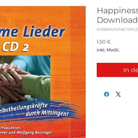
Happiness
Download
Artikelnummer: DHL2
Preis
1,50 €
inkl. MwSt.
In d