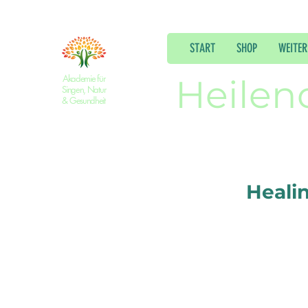
START
SHOP
WEITER
Akademie für
Heilen
Singen, Natur
& Gesundheit
Heali