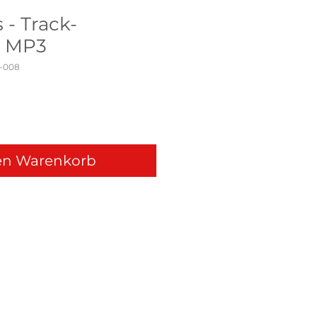
 - Track-
 MP3
-008
en Warenkorb