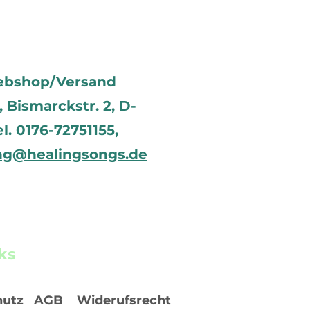
ebshop/Versand
Bismarckstr. 2, D-
el. 0176-72751155,
ng@healingsongs.de
ks
hutz
AGB
Widerufsrecht