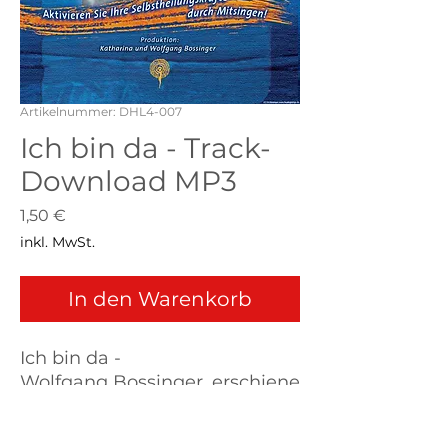
Artikelnummer: DHL4-007
Ich bin da - Track-
Download MP3
Preis
1,50 €
inkl. MwSt.
In den Warenkorb
Ich bin da -
Wolfgang Bossinger, erschiene
n auf der CD Heilsame Lieder
4, Gesamtlänge: 5:44