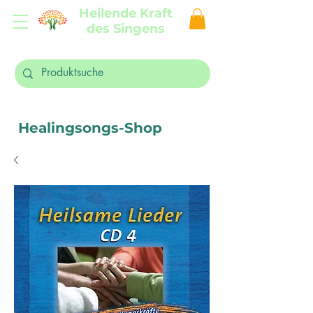
Heilende Kraft
des Singens
Healingsongs-Shop