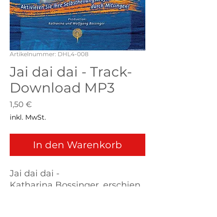
Artikelnummer: DHL4-008
Jai dai dai - Track-
Download MP3
Preis
1,50 €
inkl. MwSt.
In den Warenkorb
Jai dai dai -
Katharina Bossinger, erschien
en auf der CD Heilsame Lieder
4, Gesamtlänge: 4:12