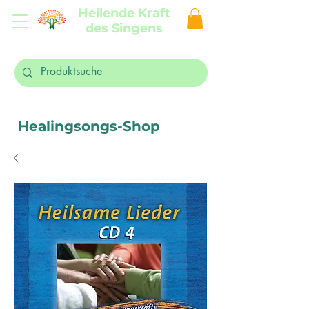
Heilende Kraft
des Singens
Healingsongs-Shop