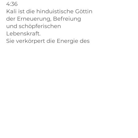
4:36
Kali ist die hinduistische Göttin
der Erneuerung, Befreiung
und schöpferischen
Lebenskraft.
Sie verkörpert die Energie des
Wandels, die alles Dunkle in
Licht und
Bewusstsein verwandelt. Mit
ihrer unb.ndigen Stärke löst
sie alte Fesseln und öffnet
Wege zu innerer Freiheit.
Akademie für Singen, Natur & Gesundheit
Über uns
Links