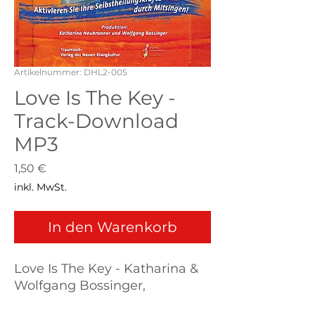
Artikelnummer: DHL2-005
Love Is The Key -
Track-Download
MP3
Preis
1,50 €
inkl. MwSt.
In den Warenkorb
Love Is The Key - Katharina &
Wolfgang Bossinger,
erschienen auf der CD