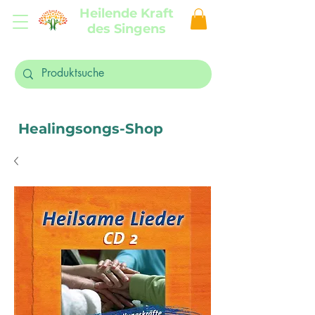
Heilende Kraft
des Singens
Healingsongs-Shop