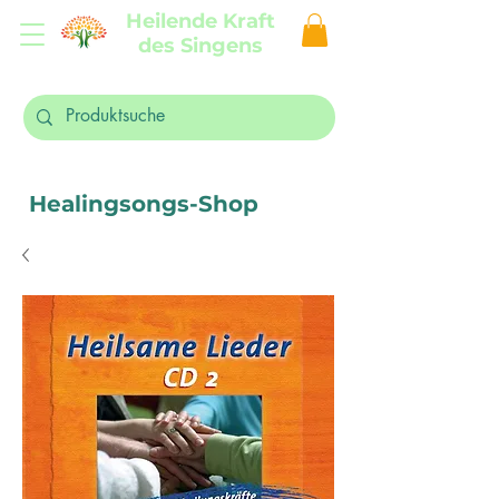
Heilende Kraft
des Singens
Healingsongs-Shop