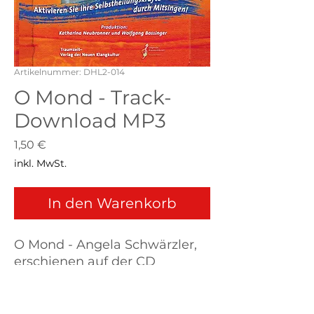
Artikelnummer: DHL2-014
O Mond - Track-
Download MP3
Preis
1,50 €
inkl. MwSt.
In den Warenkorb
O Mond - Angela Schwärzler,
erschienen auf der CD
Heilsame Lieder 2,
Gesamtlänge: 3:41