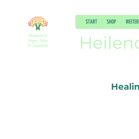
START
SHOP
WEITER
Akademie für
Heilen
Singen, Natur
& Gesundheit
Heali