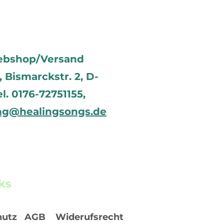
ebshop/Versand
Bismarckstr. 2, D-
el. 0176-72751155,
ng@healingsongs.de
ks
hutz
AGB
Widerufsrecht