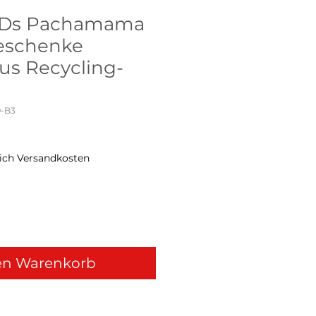
 CDs Pachamama
eschenke
aus Recycling-
9-B3
ich Versandkosten
en Warenkorb