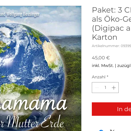
Paket: 3
als Öko-G
(Digipac 
Karton
Artikelnummer: 0939
Preis
45,00 €
inkl. MwSt.
|
zuzügl
Anzahl
*
In d