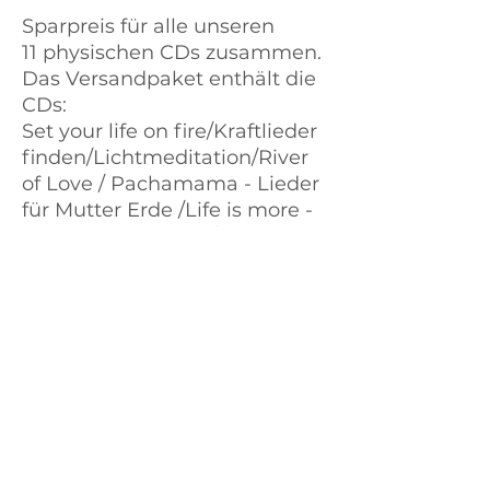
Sparpreis für alle unseren
11 physischen CDs zusammen.
Das Versandpaket enthält die
CDs:
Set your life on fire/Kraftlieder
finden/Lichtmeditation/River
of Love / Pachamama - Lieder
für Mutter Erde /Life is more -
Songs and Ballads / Mein
hellster Stern / Heilsame
Lieder CD4 / Heilsame Lieder
CD3 / Heilsame Lieder CD2 /
Heilsame Lieder CD1 / Native
American Chants You´ll Love
to Sing