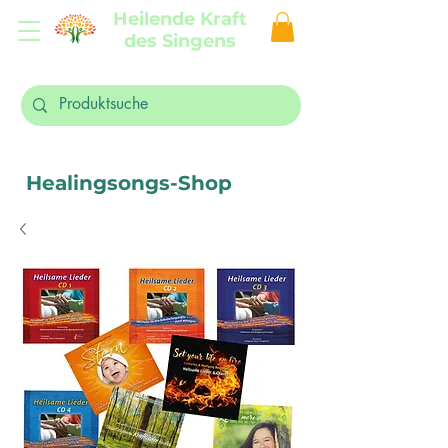
Heilende Kraft
des Singens
Healingsongs-Shop