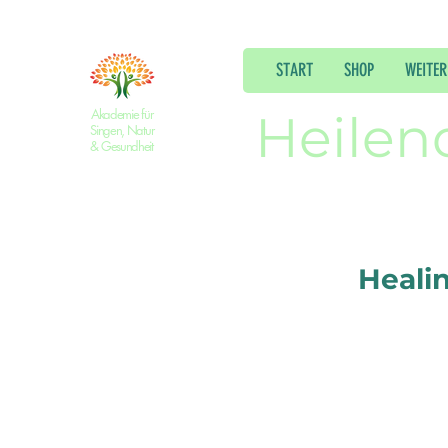
START
SHOP
WEITER
Akademie für
Heilen
Singen, Natur
& Gesundheit
Heali