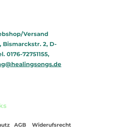
ebshop/Versand
Bismarckstr. 2, D-
el. 0176-72751155,
ng@healingsongs.de
ks
hutz
AGB
Widerufsrecht