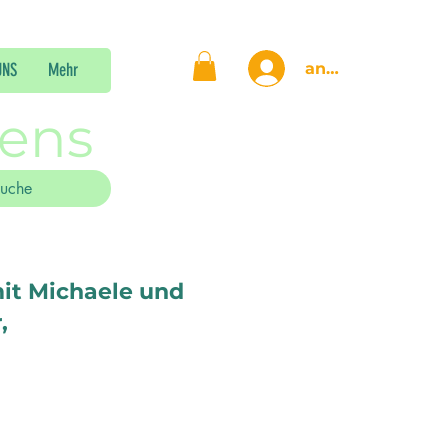
anmelden
UNS
Mehr
gens
 mit Michaele und
r,