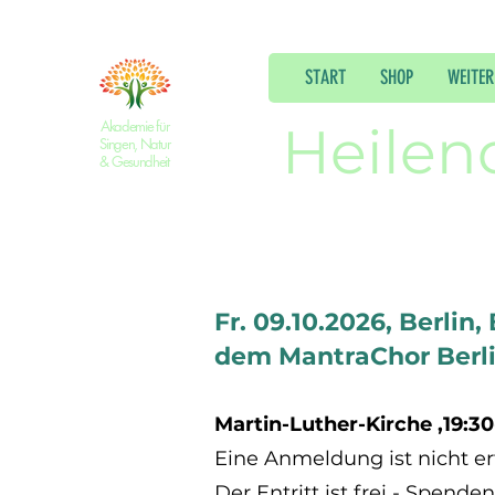
START
SHOP
WEITER
Akademie für
Heilen
Singen, Natur
& Gesundheit
Fr. 09.10.2026, Berlin
dem MantraChor Berli
Martin-Luther-Kirche ,19:30
Eine Anmeldung ist nicht erf
Der Entritt ist frei - Spend