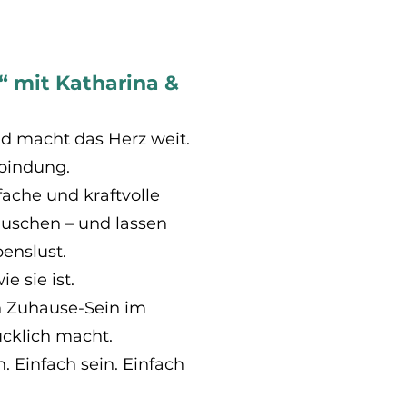
h“ mit Katharina &
nd macht das Herz weit.
bindung.
ache und kraftvolle
auschen – und lassen
benslust.
 sie ist.
on Zuhause-Sein im
ücklich macht.
 Einfach sein. Einfach