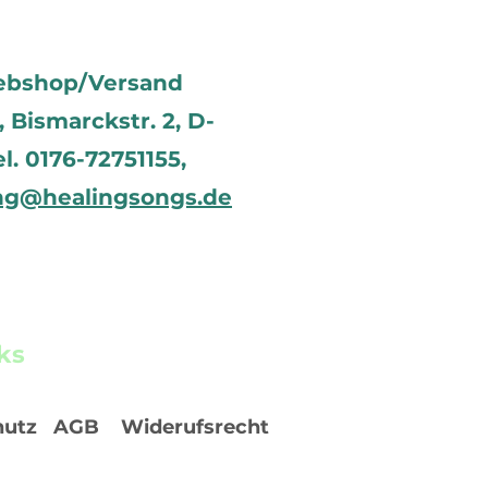
ebshop/Versand
Bismarckstr. 2, D-
el. 0176-72751155,
ng@healingsongs.de
ks
hutz
AGB
Widerufsrecht