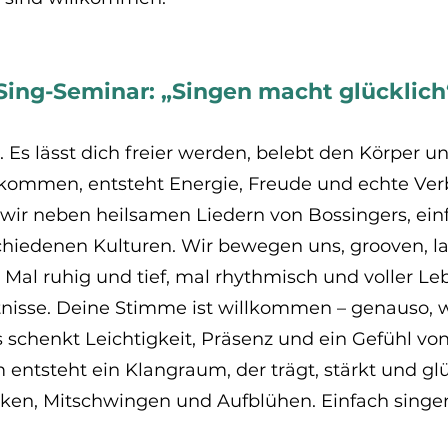
, Sing-Seminar: „Singen macht glücklic
Es lässt dich freier werden, belebt den Körper u
men, entsteht Energie, Freude und echte Ver
wir neben heilsamen Liedern von Bossingers, einf
chiedenen Kulturen. Wir bewegen uns, grooven, l
 Mal ruhig und tief, mal rhythmisch und voller Le
isse. Deine Stimme ist willkommen – genauso, wie
s schenkt Leichtigkeit, Präsenz und ein Gefühl v
ntsteht ein Klangraum, der trägt, stärkt und gl
en, Mitschwingen und Aufblühen. Einfach singen.