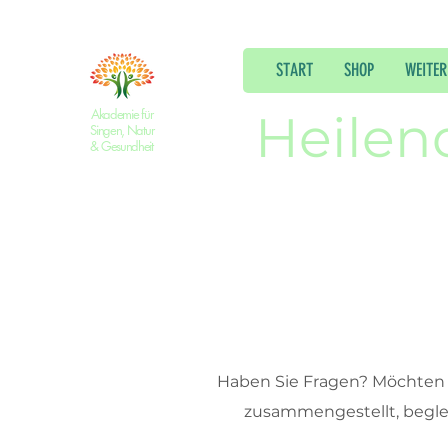
START
SHOP
WEITER
Akademie für
Heilen
Singen, Natur
& Gesundheit
Haben Sie Fragen? Möchten S
zusammengestellt, beglei