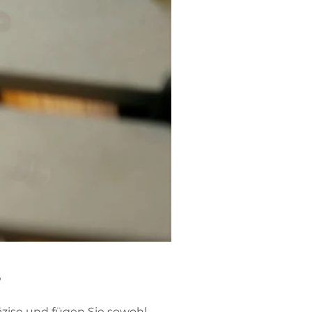
?
äzise und fügen Sie sowohl