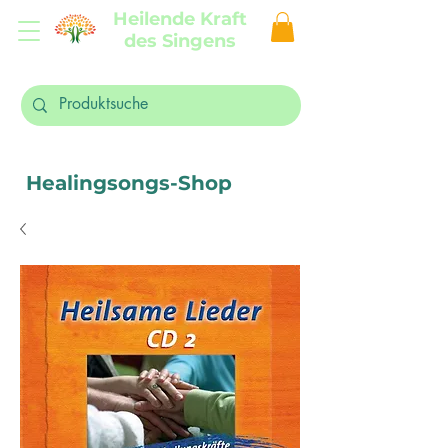
Heilende Kraft
des Singens
Healingsongs-Shop