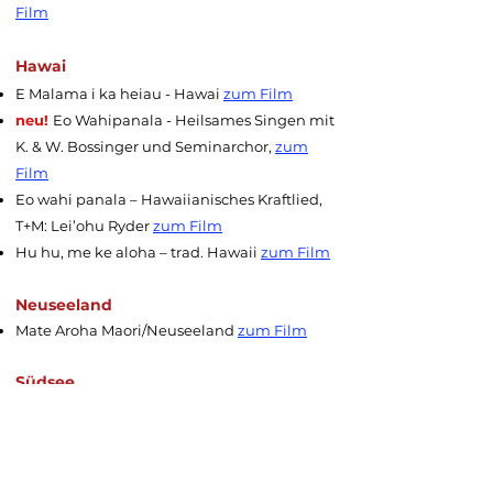
Film
Hawai
E Malama i ka heiau - Hawai
zum Film
neu!
Eo Wahipanala - Heilsames Singen mit
K. & W. Bossinger und Seminarchor,
zum
Film
Eo wahi panala – Hawaiianisches Kraftlied,
T+M: Lei’ohu Ryder
zum Film
Hu hu, me ke aloha – trad. Hawaii
zum Film
​Neuseeland
Mate Aroha Maori/Neuseeland
zum Film
Südsee
Morea Dunga (Musik: Christoph Haas)
zum
Film