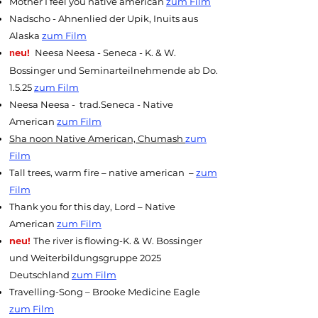
Mother I feel you native american
zum Film
Nadscho - Ahnenlied der Upik, Inuits aus
Alaska
zum Film
eu!
Neesa Neesa - Seneca - K. & W.
n
Bossinger und Seminarteilnehmende ab Do.
1.5.25
zum Film
Neesa Neesa - trad.Seneca - Native
American
zum Film
Sha noon Native American, Chumash
zum
Film
Tall trees, warm fire – native american –
zum
Film
Thank you for this day, Lord – Native
American
zum Film
neu!
The river is flowing-K. & W. Bossinger
und Weiterbildungsgruppe 2025
Deutschland
zum Film
Travelling-Song – Brooke Medicine Eagle
zum Film