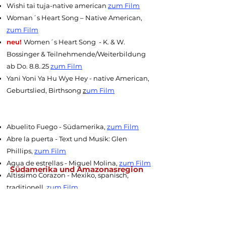
Wishi tai tuja-native american
zum Film
Woman´s Heart Song – Native American,
zum Film
neu!
Women´s Heart Song - K. & W.
Bossinger & Teilnehmende/Weiterbildung
ab Do. 8.8..25
zum Film
Yani Yoni Ya Hu Wye Hey - native American,
Geburtslied, Birthsong
z
um Film
Abuelito Fuego - Südamerika,
zum Film
Abre la puerta - Text und Musik: Glen
Phillips,
zum Film
Agua de estrellas - Miguel Molina,
zum Film
Südamerika und Amazonasregion
Altissimo Corazon - Mexiko, spanisch,
traditionell,
zum Film
Amor, Amor, Amor Südamerika traditionell
zum Film
Cura mi Corazon
zum Film